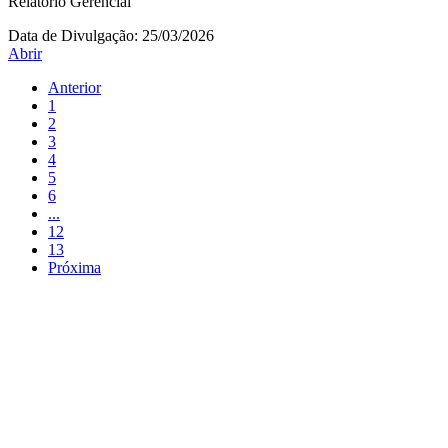
Relatório Gerencial
Data de Divulgação:
25/03/2026
Abrir
Anterior
1
2
3
4
5
6
...
12
13
Próxima