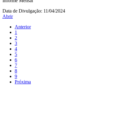
Informe Mensal
Data de Divulgação:
11/04/2024
Abrir
Anterior
1
2
3
4
5
6
7
8
9
Próxima