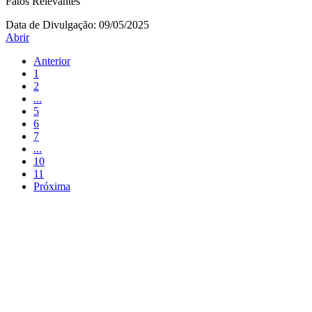
Fatos Relevantes
Data de Divulgação:
09/05/2025
Abrir
Anterior
1
2
...
5
6
7
...
10
11
Próxima