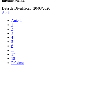
Informe Mensal
Data de Divulgação:
20/03/2026
Abrir
Anterior
1
2
3
4
5
6
...
17
18
Próxima