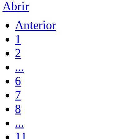
Abrir
Anterior
1
2
...
6
7
8
...
11